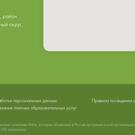
, район
ый округ,
аботки персональных данных
Правила посещения 
зание платных образовательных услуг
длежит компании Meta, которая объявлена в России экстремистской организацие
 в РФ запрещена