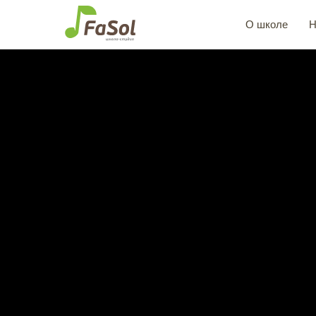
О школе
Н