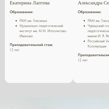
Екатерина Лаптева
Александра Се
Образование:
Образование:
РАМ им. Гнесиных
РАМ им. Гнес
Музыкально-педагогический
Чувашский го
институт им. М.М. Ипполитова-
педагогическ
Иванова
имени И. Я. Я
Российский У
Преподавательский стаж:
Кооперации
13 лет
Преподавательски
12 лет