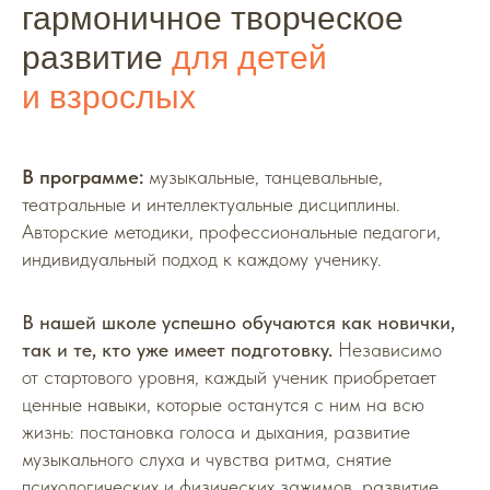
гармоничное творческое
развитие
для детей
и взрослых
В программе:
музыкальные, танцевальные,
театральные и интеллектуальные дисциплины.
Авторские методики, профессиональные педагоги,
индивидуальный подход к каждому ученику.
В нашей школе успешно обучаются как новички,
“
так и те, кто уже имеет подготовку.
Независимо
от стартового уровня, каждый ученик приобретает
Мы подтверждаем практикой — талант
ценные навыки, которые останутся с ним на всю
есть у каждого ребенка, любого
жизнь: постановка голоса и дыхания, развитие
возраста и с любыми данными! Нужны
лишь занятия с опытными
музыкального слуха и чувства ритма, снятие
и внимательными преподавателями
психологических и физических зажимов, развитие