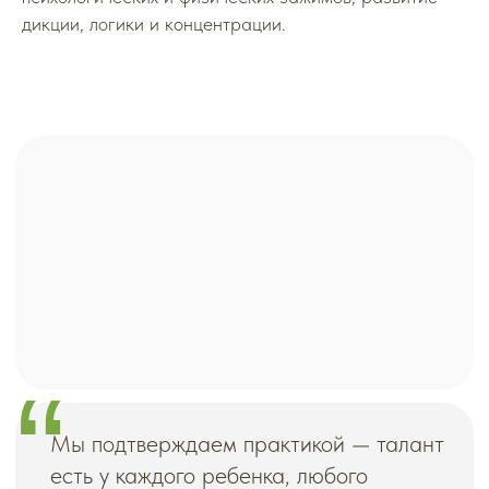
и работа над собой.
дикции, логики и концентрации.
— Эльвира Кухникова,
основатель
школы-студии FaSol
Преподаватели школы