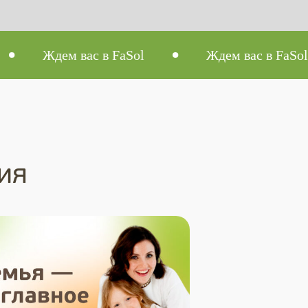
м вас в FaSol
Ждем вас в FaSol
ия