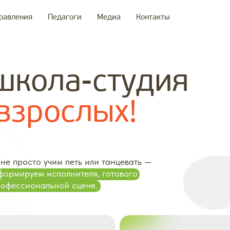
равления
Педагоги
Медиа
Контакты
школа-студия
взрослых!
не просто учим петь или танцевать —
формируем исполнителя, готового
рофессиональной сцене.