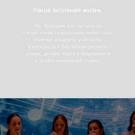
Наша активная жизнь
Мы проводим мастер-классы
с известными творческими личностями,
отчетные концерты, участвуем
в конкурсах и фестивалях разного
уровня; делаем видео и аудиозаписи
в профессиональной студии.