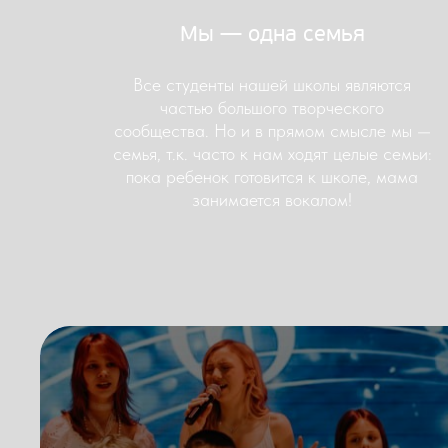
Мы — одна семья
Все студенты нашей школы являются
частью большого творческого
сообщества. Но и в прямом смысле мы —
семья, т.к. часто к нам ходят целые семьи:
пока ребенок готовится к школе, мама
занимается вокалом!