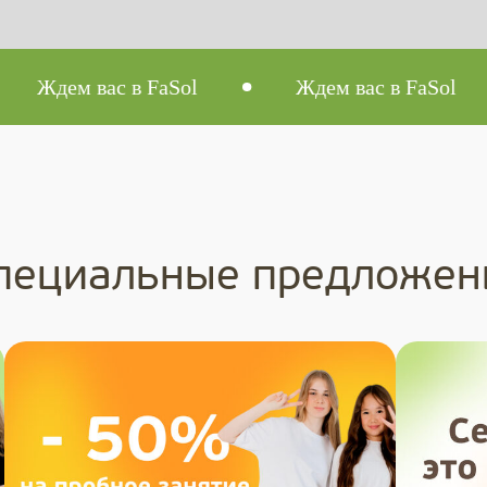
ас в FaSol
Ждем вас в FaSol
Жде
пециальные предложен