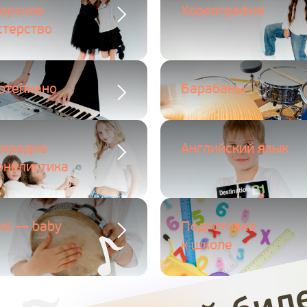
терское
Хореография
стерство
ртепиано
Барабаны
лерадио
Английский язык
рналистика
ol — baby
Подготовка
к школе