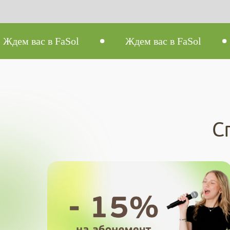
в FaSol
Ждем вас в FaSol
Ждем в
С