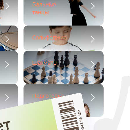
Бальные
танцы
Сольфеджио
Шахматы
Подготовка
к поступлению