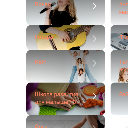
Вокал
Ак
ма
Гитара
Фо
КВН
Те
жу
Школа развития
FaS
для малышей 3+
Йога