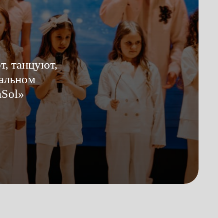
т, танцуют,
кальном
aSol»