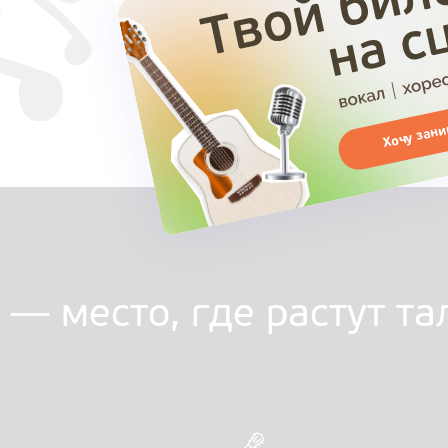
Хочу зани
 — место, где растут т