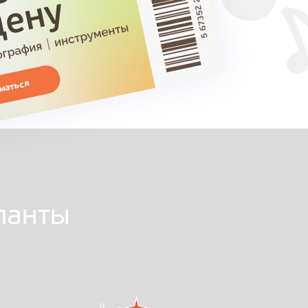
маться
аланты